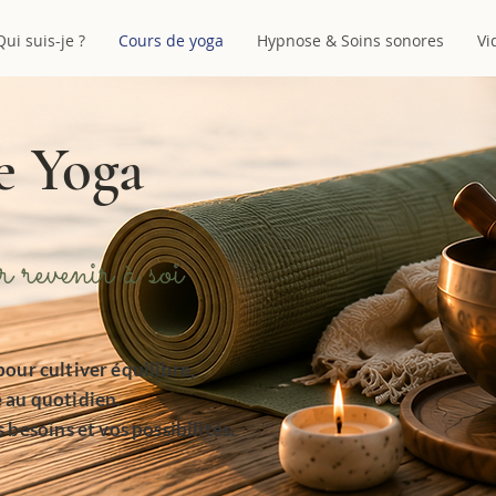
Qui suis-je ?
Cours de yoga
Hypnose & Soins sonores
Vi
e Yoga
revenir à soi
pour cultiver équilibre,
é au quotidien.
besoins et vos possibilités.