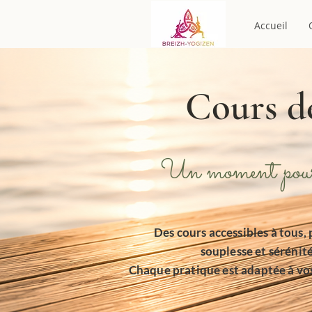
Accueil
Cours d
Un moment pour 
Des cours accessibles à tous, 
souplesse et sérénit
Chaque pratique est adaptée à vos 